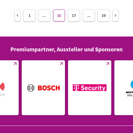
1
...
16
17
...
19
Premiumpartner, Aussteller und Sponsoren