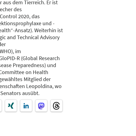
 aus dem Tierreich. Er ist
recher des
Control 2020, das
fektionsprophylaxe und -
alth“-Ansatz). Weiterhin ist
egic and Technical Advisory
der
(WHO), im
 GloPID-R (Global Research
isease Preparedness) und
Committee on Health
 gewähltes Mitglied der
enschaften Leopoldina, wo
s Senators ausübt.