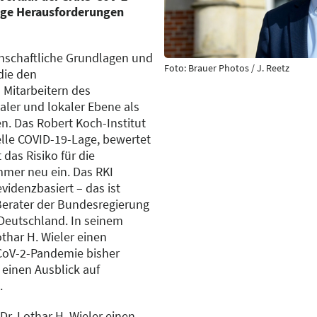
ige Herausforderungen
enschaftliche Grundlagen und
Foto: Brauer Photos / J. Reetz
die den
Mitarbeitern des
ler und lokaler Ebene als
. Das Robert Koch-Institut
uelle COVID-19-Lage, bewertet
das Risiko für die
mer neu ein. Das RKI
videnzbasiert – das ist
 Berater der Bundesregierung
Deutschland. In seinem
othar H. Wieler einen
-CoV-2-Pandemie bisher
 einen Ausblick auf
.
 Dr. Lothar H. Wieler einen