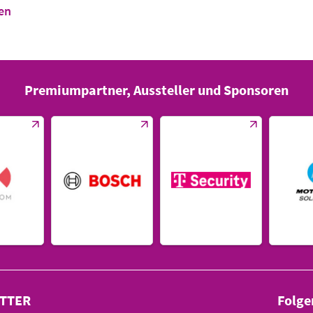
en
Premiumpartner, Aussteller und Sponsoren
TTER
Folge