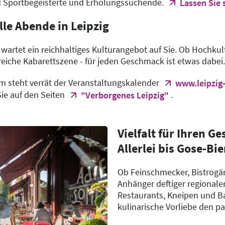
d Sportbegeisterte und Erholungssuchende.
Lassen Sie 
lle Abende in Leipzig
rtet ein reichhaltiges Kulturangebot auf Sie. Ob Hochkul
reiche Kabarettszene - für jeden Geschmack ist etwas dabei.
m steht verrät der Veranstaltungskalender
www.leipzig-
ie auf den Seiten
.
"Verborgenes Leipzig"
Vielfalt für Ihren G
Allerlei bis Gose-Bie
Ob Feinschmecker, Bistrogä
Anhänger deftiger regionaler
Restaurants, Kneipen und Bar
kulinarische Vorliebe den 