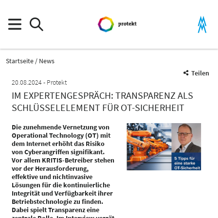
Startseite
News
Teilen
20.08.2024
Protekt
IM EXPERTENGESPRÄCH: TRANSPARENZ ALS
SCHLÜSSELELEMENT FÜR OT-SICHERHEIT
Die zunehmende Vernetzung von
Operational Technology (OT) mit
dem Internet erhöht das Risiko
von Cyberangriffen signifikant.
Vor allem KRITIS-Betreiber stehen
vor der Herausforderung,
effektive und nichtinvasive
Lösungen für die kontinuierliche
Integrität und Verfügbarkeit ihrer
Betriebstechnologie zu finden.
Dabei spielt Transparenz eine