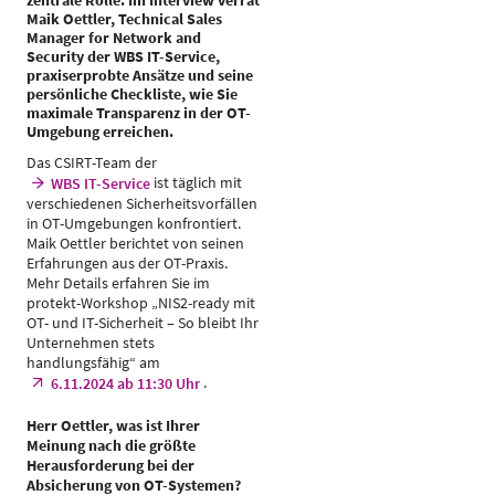
zentrale Rolle. Im Interview verrät
Maik Oettler, Technical Sales
Manager for Network and
Security der WBS IT-Service,
praxiserprobte Ansätze und seine
persönliche Checkliste, wie Sie
maximale Transparenz in der OT-
Umgebung erreichen.
Das CSIRT-Team der
ist täglich mit
WBS IT-Service
verschiedenen Sicherheitsvorfällen
in OT-Umgebungen konfrontiert.
Maik Oettler berichtet von seinen
Erfahrungen aus der OT-Praxis.
Mehr Details erfahren Sie im
protekt-Workshop „NIS2-ready mit
OT- und IT-Sicherheit – So bleibt Ihr
Unternehmen stets
handlungsfähig“ am
.
6.11.2024 ab 11:30 Uhr
Herr Oettler, was ist Ihrer
Meinung nach die größte
Herausforderung bei der
Absicherung von OT-Systemen?