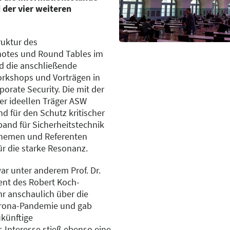
der vier weiteren
ruktur des
otes und Round Tables im
d die anschließende
orkshops und Vorträgen in
porate Security. Die mit der
r ideellen Träger ASW
 für den Schutz kritischer
band für Sicherheitstechnik
 Themen und Referenten
für die starke Resonanz.
ar unter anderem Prof. Dr.
dent des Robert Koch-
ehr anschaulich über die
orona-Pandemie und gab
ukünftige
 Interesse stieß ebenso eine